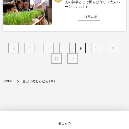
May
えの神事とこけ田んぼ作り（大人バ
ージョンも！）
こけ田んぼ
...
...
1
7
8
10
11
9
20
みどりのともだち ( 9 )
HOME
催しもの