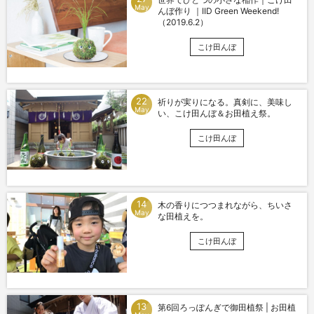
May
んぼ作り ｜IID Green Weekend!
（2019.6.2）
こけ田んぼ
22
祈りが実りになる。真剣に、美味し
May
い、こけ田んぼ＆お田植え祭。
こけ田んぼ
14
木の香りにつつまれながら、ちいさ
May
な田植えを。
こけ田んぼ
13
第6回ろっぽんぎで御田植祭 | お田植