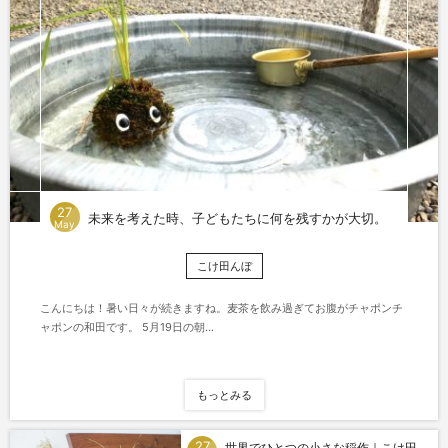
27
未来を考えた時、子どもたちに何を残すかが大切。
May
こけ田んぼ
こんにちは！暑い日々が続きますね。麦茶を飲み過ぎてお腹がチャポンチ
ャポンの和田です。 5月19日の朝...
もっとみる
27
世界でひとつの小さな稲作｜こけ田