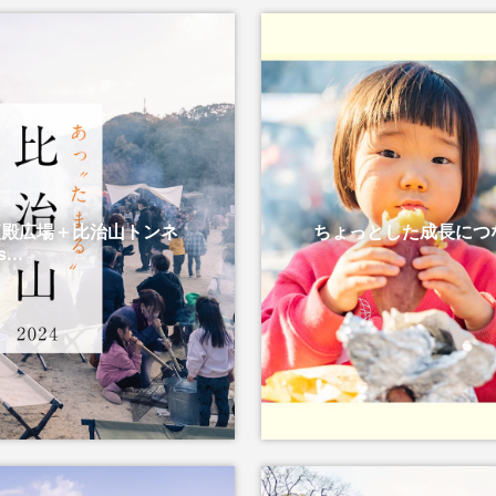
御便殿広場＋比治山トンネ
ちょっとした成長につな
..