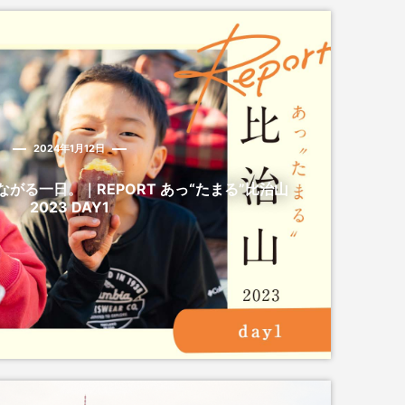
2024年1月12日
がる一日。｜REPORT あっ“たまる”比治山
2023 DAY1