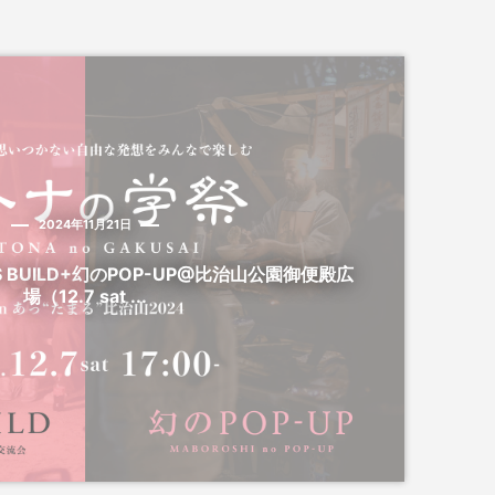
2024年11月21日
 BUILD+幻のPOP-UP@比治山公園御便殿広
場（12.7 sat ...