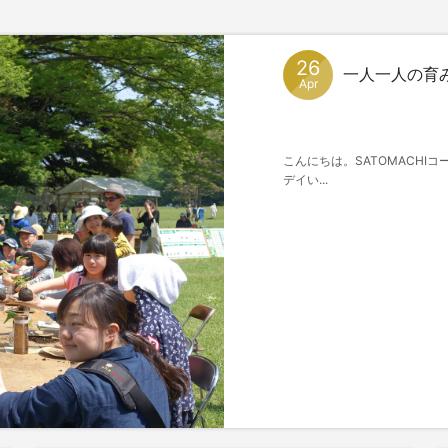
26
一人一人の育
Apr
こんにちは。SATOMACHI
デイい...