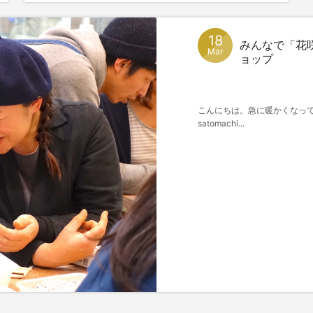
18
みんなで「花咲
Mar
ョップ
こんにちは。急に暖かくなっ
satomachi...