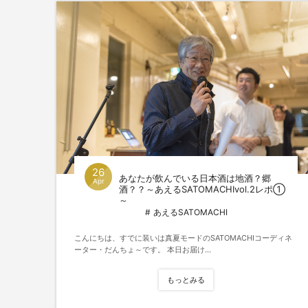
26
あなたが飲んでいる日本酒は地酒？郷
Apr
酒？？～あえるSATOMACHIvol.2レポ①
～
あえるSATOMACHI
こんにちは、すでに装いは真夏モードのSATOMACHIコーディネ
ーター・だんちょ～です。 本日お届け...
もっとみる