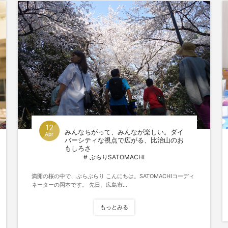
12
みんなちがって、みんなが楽しい。ダイ
Apr
バーシティな視点で広がる、比治山のお
もしろさ
ぶらりSATOMACHI
満開の桜の中で、ぶらぶらり こんにちは。SATOMACHIコーディ
ネーターの岡本です。 先日、広島市...
もっとみる