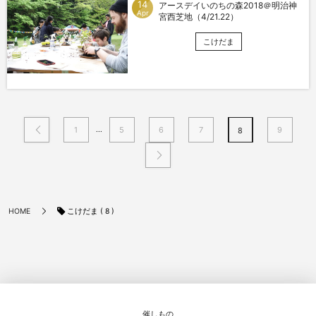
14
アースデイいのちの森2018＠明治神
Apr
宮西芝地（4/21.22）
こけだま
...
1
5
6
7
9
8
こけだま ( 8 )
HOME
催しもの