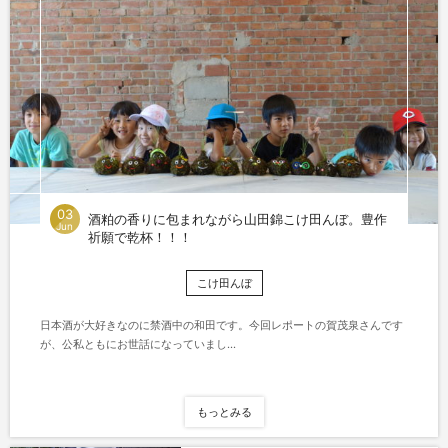
03
酒粕の香りに包まれながら山田錦こけ田んぼ。豊作
Jun
祈願で乾杯！！！
こけ田んぼ
日本酒が大好きなのに禁酒中の和田です。今回レポートの賀茂泉さんです
が、公私ともにお世話になっていまし...
もっとみる