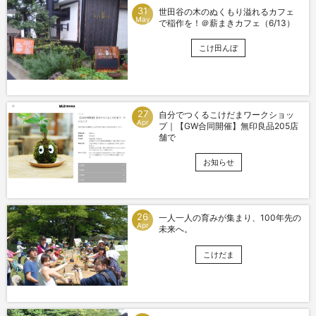
31
世田谷の木のぬくもり溢れるカフェ
May
で稲作を！＠薪まきカフェ（6/13）
こけ田んぼ
27
自分でつくるこけだまワークショッ
Apr
プ｜【GW合同開催】無印良品205店
舗で
お知らせ
26
一人一人の育みが集まり、100年先の
Apr
未来へ。
こけだま