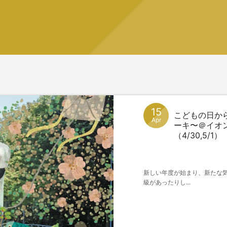
15
こどもの日か
Apr
ーキ〜＠イオ
（4/30,5/1）
新しい年度が始まり、新たな
級があったりし...