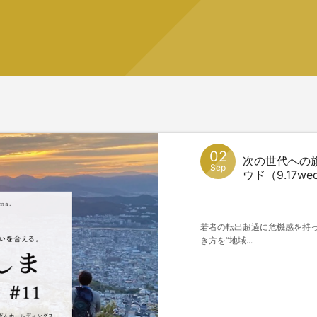
02
次の世代への旗
Sep
ウド（9.17we
若者の転出超過に危機感を持っ
き方を“地域...