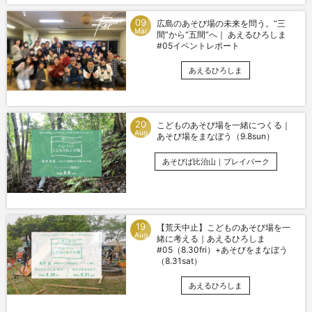
09
広島のあそび場の未来を問う。“三
Mar
間”から“五間”へ｜ あえるひろしま
#05イベントレポート
あえるひろしま
20
こどものあそび場を一緒につくる｜
Aug
あそび場をまなぼう（9.8sun）
あそびば比治山｜プレイパーク
19
【荒天中止】こどものあそび場を一
Aug
緒に考える｜あえるひろしま
#05（8.30fri）+あそびをまなぼう
（8.31sat）
あえるひろしま