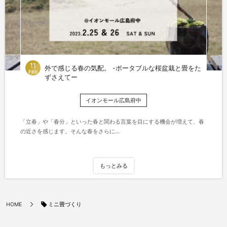
11
外で感じる春の気配。 -ポータブルな桜盆栽と畳をた
Feb
ずさえてー
イオンモール広島府中
「立春」や「春分」といった春と関わる言葉を目にする機会が増えて、春
の近さを感じます。そんな春をさらに...
もっとみる
ミニ畳づくり
HOME