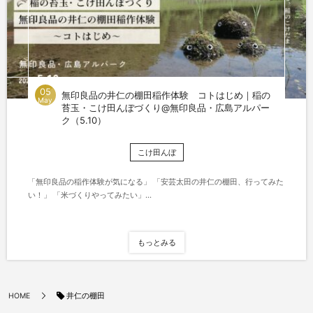
05
無印良品の井仁の棚田稲作体験 コトはじめ｜稲の
May
苔玉・こけ田んぼづくり@無印良品・広島アルパー
ク（5.10）
こけ田んぼ
「無印良品の稲作体験が気になる」 「安芸太田の井仁の棚田、行ってみた
い！」 「米づくりやってみたい」...
もっとみる
井仁の棚田
HOME