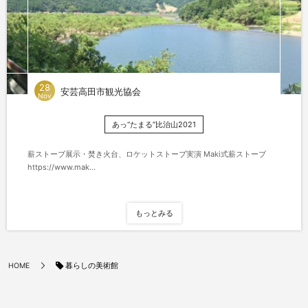
28
安芸高田市観光協会
Nov
あっ“たまる”比治山2021
薪ストーブ展示・焚き火台、ロケットストーブ実演 Maki式薪ストーブ
https://www.mak...
もっとみる
暮らしの美術館
HOME