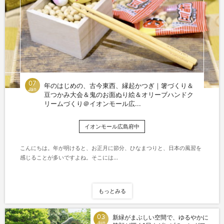
07
年のはじめの、古今東西、縁起かつぎ｜箸づくり＆
Jan
豆つかみ大会＆鬼のお面ぬり絵＆オリーブハンドク
リームづくり＠イオンモール広...
イオンモール広島府中
こんにちは。年が明けると、お正月に節分、ひなまつりと、日本の風習を
感じることが多いですよね。そこには...
もっとみる
03
新緑がまぶしい空間で、ゆるやかに
Jun