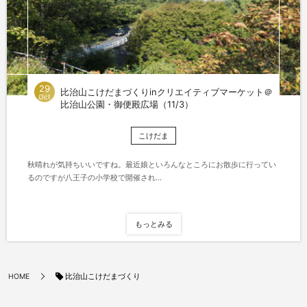
29
比治山こけだまづくりinクリエイティブマーケット＠
Oct
比治山公園・御便殿広場（11/3）
こけだま
秋晴れが気持ちいいですね。最近娘といろんなところにお散歩に行ってい
るのですが八王子の小学校で開催され...
もっとみる
比治山こけだまづくり
HOME