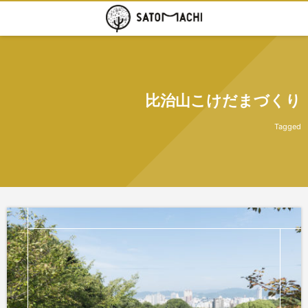
比治山こけだまづくり
Tagged