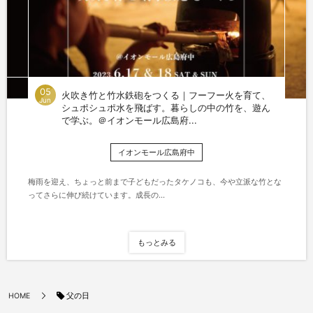
05
火吹き竹と竹水鉄砲をつくる｜フーフー火を育て、
Jun
シュポシュポ水を飛ばす。暮らしの中の竹を、遊ん
で学ぶ。＠イオンモール広島府...
イオンモール広島府中
梅雨を迎え、ちょっと前まで子どもだったタケノコも、今や立派な竹とな
ってさらに伸び続けています。成長の...
もっとみる
父の日
HOME