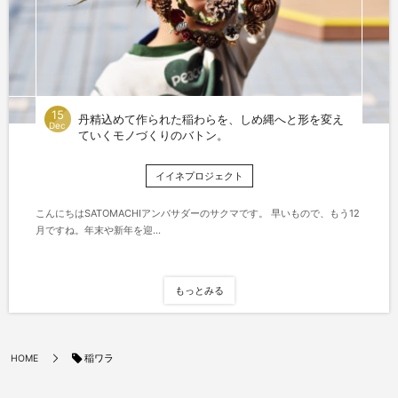
15
丹精込めて作られた稲わらを、しめ縄へと形を変え
Dec
ていくモノづくりのバトン。
イイネプロジェクト
こんにちはSATOMACHIアンバサダーのサクマです。 早いもので、もう12
月ですね。年末や新年を迎...
もっとみる
稲ワラ
HOME