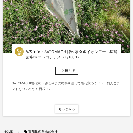
03
WS info：SATOMACHI隠れ家☆＠イオンモール広島
Jun
府中ママトコテラス（6/10,11）
こけ田んぼ
SATOMACHI隠れ家 〜さとやまの材料を使って隠れ家つくり〜 竹んこテ
ントをつくろう！ 日程：2...
もっとみる
賀茂泉酒造株式会社
HOME