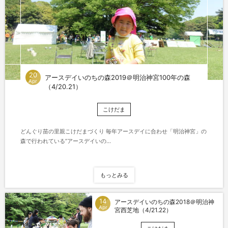
20
アースデイいのちの森2019＠明治神宮100年の森
Apr
（4/20.21）
こけだま
どんぐり苗の里親こけだまづくり 毎年アースデイに合わせ「明治神宮」の
森で行われている”アースデイいの...
もっとみる
14
アースデイいのちの森2018＠明治神
Apr
宮西芝地（4/21.22）