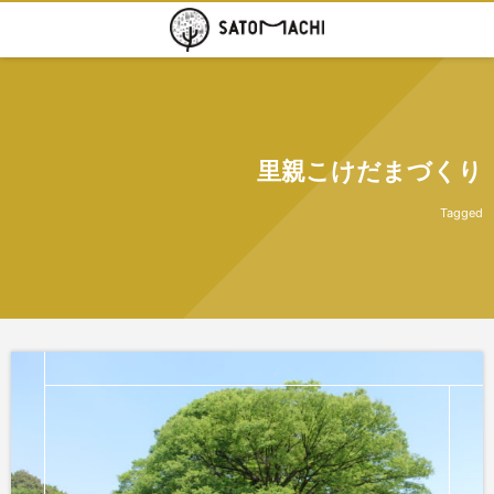
里親こけだまづくり
Tagged