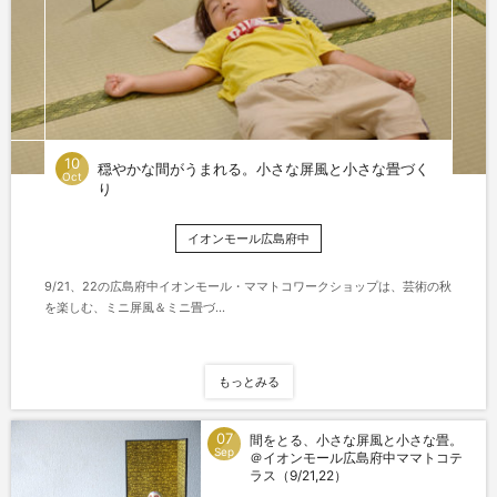
10
穏やかな間がうまれる。小さな屏風と小さな畳づく
Oct
り
イオンモール広島府中
9/21、22の広島府中イオンモール・ママトコワークショップは、芸術の秋
を楽しむ、ミニ屏風＆ミニ畳づ...
もっとみる
07
間をとる、小さな屏風と小さな畳。
Sep
＠イオンモール広島府中ママトコテ
ラス（9/21,22）