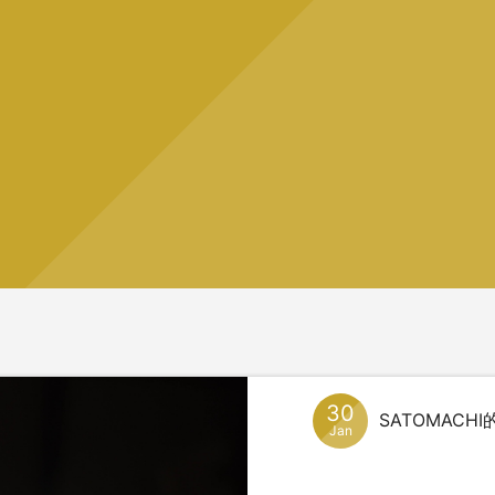
30
SATOMAC
Jan