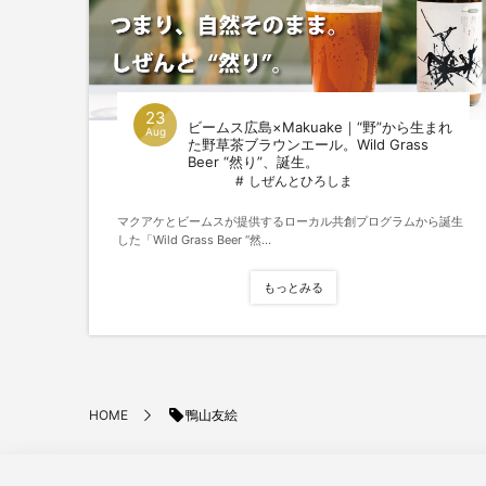
23
ビームス広島×Makuake｜“野”から生まれ
Aug
た野草茶ブラウンエール。Wild Grass
Beer “然り”、誕生。
しぜんとひろしま
マクアケとビームスが提供するローカル共創プログラムから誕生
した「Wild Grass Beer “然...
もっとみる
鴨山友絵
HOME