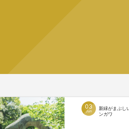
03
新緑がまぶし
Jun
ンガワ