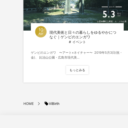
10
現代美術と日々の暮らしをゆるやかにつ
Apr
なぐ｜ゲンビのエンガワ
イベント
ゲンビのエンガワ 〜アート×ネイチャー〜 2019年5月3日(祝・
金)、 比治山公園・広島市現代美...
もっとみる
ViBirth
HOME