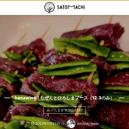
hanawine｜しぜんとひろしまブース（12.3のみ）
あっ“たまる”比治山2023
2023年11月25日
tokuyuki wada