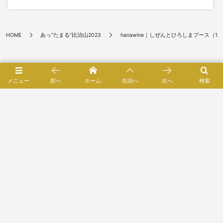
HOME
あっ“たまる”比治山2023
hanawine｜しぜんとひろしまブース（12
メニュー
前へ
ホーム
先頭へ
次へ
検索
催しもの
読みもの
買いもの
取り組み
SATOMACHIとは
お知らせ