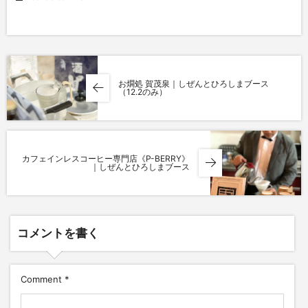
お燗処 賀茂泉｜しぜんとひろしまブース
（12.2のみ）
カフェインレスコーヒー専門店《P-BERRY》
｜しぜんとひろしまブース
コメントを書く
Comment
*