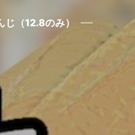
じ（12.8のみ）