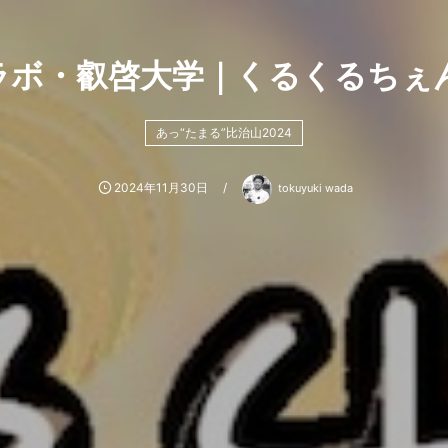
ボ・叡啓大学｜くるくるちぇん
あっ“たまる”比治山2024
2024年11月30日
tokuyuki wada