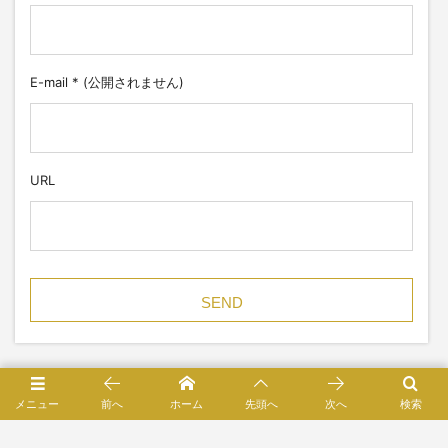
E-mail
*
(公開されません)
URL
HOME
あっ“たまる”比治山2024
YUYA ROAST｜しぜんとひろしまブース
メニュー
前へ
ホーム
先頭へ
次へ
検索