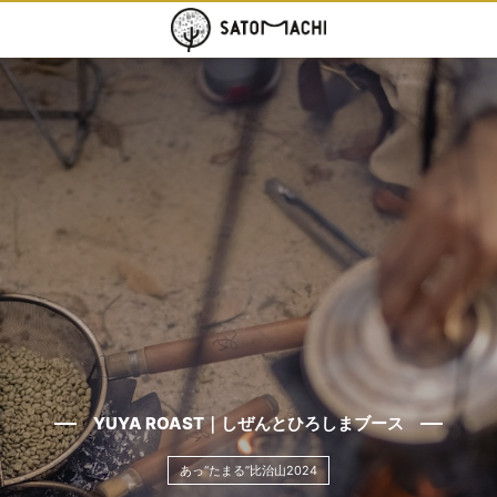
YUYA ROAST｜しぜんとひろしまブース
あっ“たまる”比治山2024