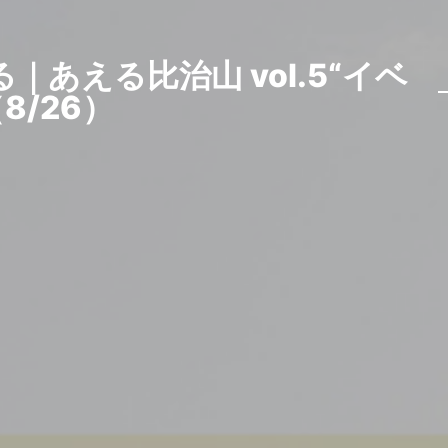
あえる比治山 vol.5“イベ
/26）