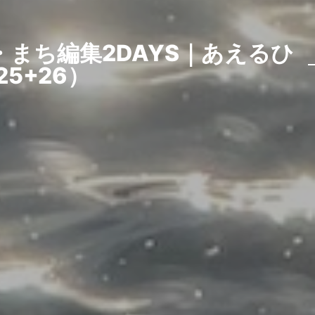
まち編集2DAYS｜あえるひ
5+26）