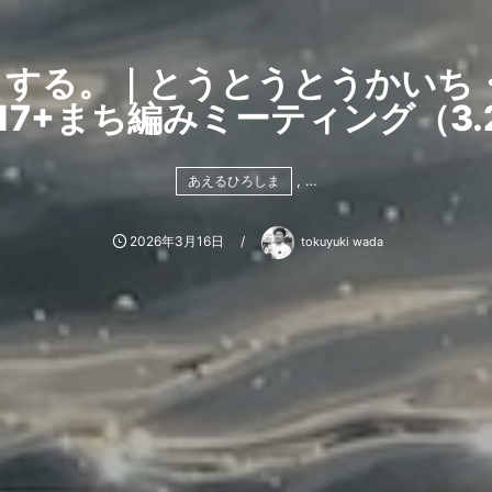
する。｜とうとうとうかいち・
17+まち編みミーティング（3.2
, …
あえるひろしま
2026年3月16日
tokuyuki wada