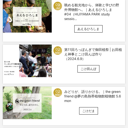
09
眺める観光地から、体験と学びの野
Jul
外博物館へ。｜あえるひろしま
#04（HIJIYAMA PARK study
sessio...
あえるひろしま
02
第11回ろっぽんぎで御田植祭 | お田植
May
え神事とこけ田んぼ作り
（2024.6.9）
こけ田んぼ
02
みどりが、語りかける。｜the green
May
friend @夢の島熱帯植物館植物館 5.6
mon
こけだま