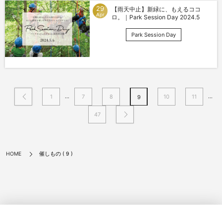
29
【雨天中止】新緑に、もえるココ
Apr
ロ。｜Park Session Day 2024.5
Park Session Day
...
...
1
7
8
10
11
9
47
催しもの ( 9 )
HOME