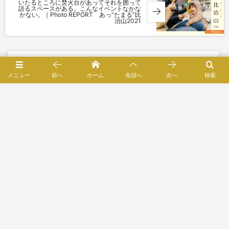
いたるところに焚火台があってそれを囲って
語るスペースがある。こんなイベントなかな
かない。｜Photo REPORT あっ“たまる”比
治山2021
コメントを書く
メニュー
前へ
ホーム
先頭へ
次へ
検索
Comment
*
Name
*
E-mail
*
(公開されません)