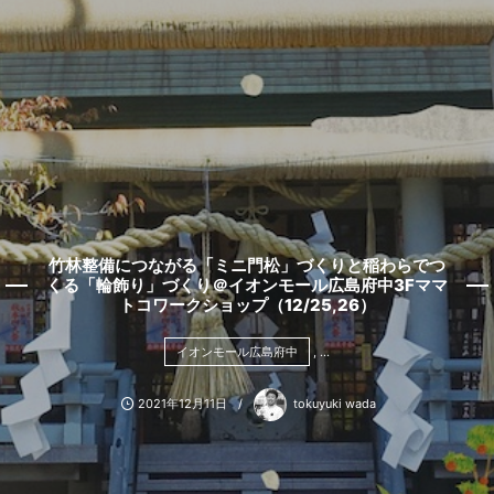
竹林整備につながる「ミニ門松」づくりと稲わらでつ
くる「輪飾り」づくり＠イオンモール広島府中3Fママ
トコワークショップ（12/25,26）
イオンモール広島府中
, …
2021年12月11日
tokuyuki wada