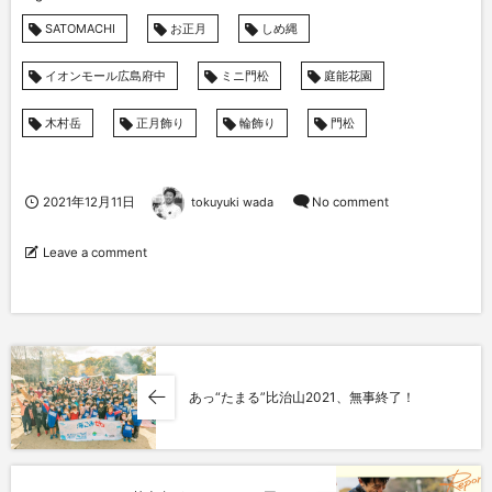
SATOMACHI
お正月
しめ縄
イオンモール広島府中
ミニ門松
庭能花園
木村岳
正月飾り
輪飾り
門松
2021年12月11日
tokuyuki wada
No comment
Leave a comment
あっ“たまる”比治山2021、無事終了！