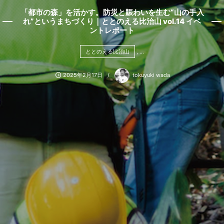
「都市の森」を活かす。防災と賑わいを生む“山の手入
れ”というまちづくり｜ととのえる比治山 vol.14 イベ
ントレポート
ととのえる比治山
, …
2025年2月17日
tokuyuki wada