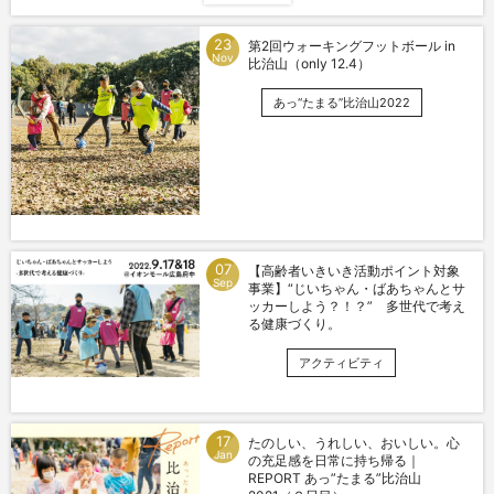
23
第2回ウォーキングフットボール in
Nov
比治山（only 12.4）
あっ“たまる”比治山2022
07
【高齢者いきいき活動ポイント対象
Sep
事業】“じいちゃん・ばあちゃんとサ
ッカーしよう？！？” 多世代で考え
る健康づくり。
アクティビティ
17
たのしい、うれしい、おいしい。心
Jan
の充足感を日常に持ち帰る｜
REPORT あっ”たまる”比治山