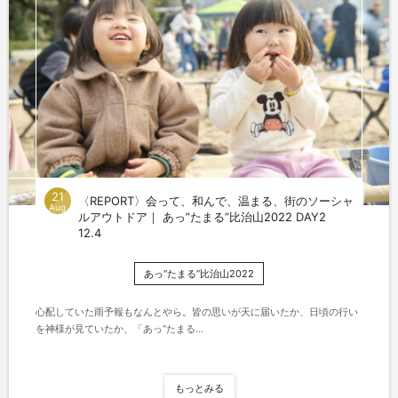
21
〈REPORT〉会って、和んで、温まる、街のソーシャ
Aug
ルアウトドア｜ あっ”たまる”比治山2022 DAY2
12.4
あっ“たまる”比治山2022
心配していた雨予報もなんとやら。皆の思いが天に届いたか、日頃の行い
を神様が見ていたか、「あっ“たまる...
もっとみる