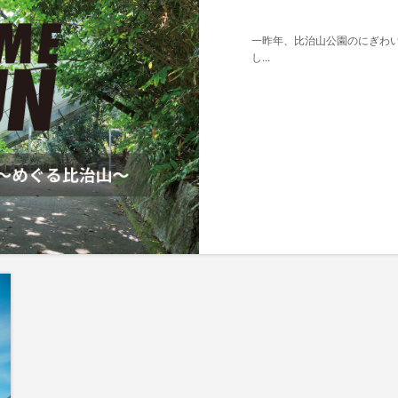
一昨年、比治山公園のにぎわいを
し...