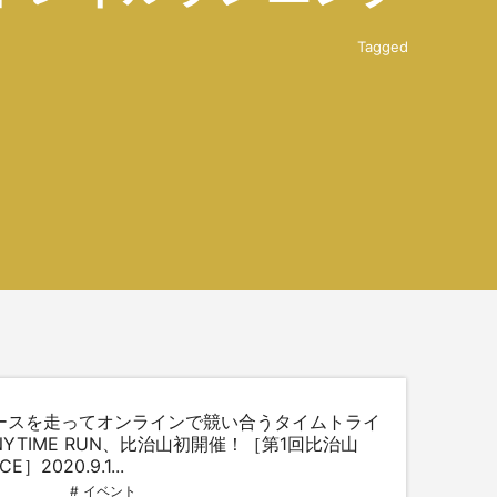
Tagged
ースを走ってオンラインで競い合うタイムトライ
NYTIME RUN、比治山初開催！［第1回比治山
E］2020.9.1...
イベント