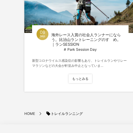
08
海外レース入賞の社会人ランナーになら
Sep
う。比治山ラントレーニングのすゝめ。
｜ランSESSION
Park Session Day
新型コロナウイルス感染症の影響もあり、トレイルランやリレー
マラソンなどの大会が軒並み中止となっていま...
もっとみる
トレイルランニング
HOME