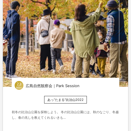
23
広島自然観察会｜Park Session
Nov
あっ“たまる”比治山2022
初冬の比治山公園を探検しよう。 冬の比治山公園には、秋のなごり、冬越
し、春の兆しを教えてくれるいきも...