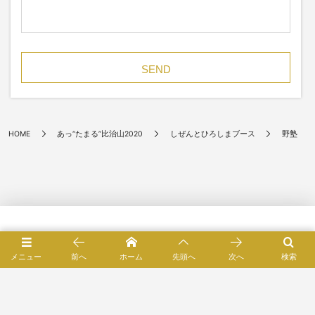
HOME
あっ“たまる”比治山2020
しぜんとひろしまブース
野塾
催しもの
メニュー
前へ
ホーム
先頭へ
次へ
検索
読みもの
買いもの