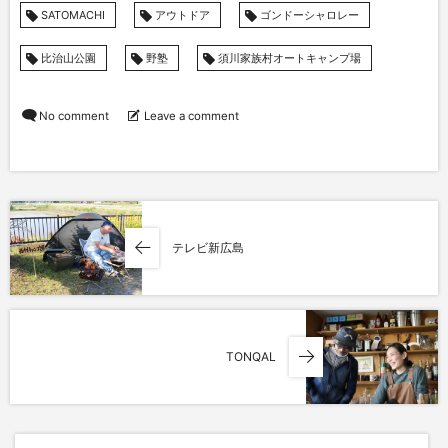
SATOMACHI
アウトドア
ゴンドーシャロレー
比治山公園
野塾
須川家族村オートキャンプ場
No comment
Leave a comment
テレビ新広島
TONQAL