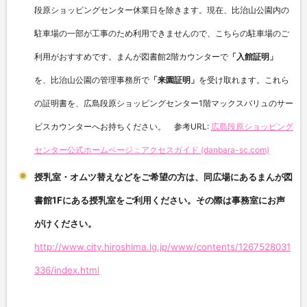
段原ショッピングセンター休業日を除きます。現在、
比治山公園内の
駐車場の一部が工事のため利用できませんので、
こちらの駐車場のご
利用がおすすめです。まんが図書館
2
階カウン
ターで
「入館証明」
を、比治山公園の管理事務所で
「来園証明」
を受け取れます。これら
の証明書を、
広島段原ショッピングセンター
1
階マックスバリュのサー
ビスカウ
ンターへお持ちください。 参考
URL:
広島段原ショッピング
センター公式ホームページ :: アクセスガイド (danbara-sc.com)
授乳室・オムツ替えなどをご希望の方は、同広場にあるまんが図
書館1Fにある授乳室をご利用ください。その際は事務室にお声
がけください。
http://www.city.hiroshima.lg.jp/www/contents/1267528031
336/index.html