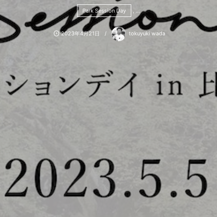
Park Session Day
, …
2023年4月21日
tokuyuki wada