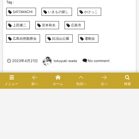
SATOMACHI
いきもの探し
かけっこ
上田康二
宮本和夫
広島市
広島自然観察会
比治山公園
運動会
2023年4月21日
tokuyuki wada
No comment
Leave a comment
メニュー
前へ
ホーム
先頭へ
次へ
検索
「はじめまして」を比治山公園で ～Hello！ひ
じやま レポート