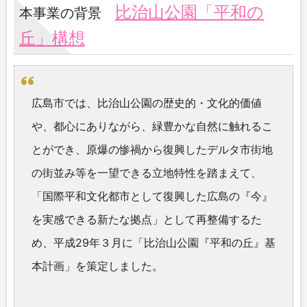
比治山公園「平和の
本事業の背景
丘」構想
広島市では、比治山公園の歴史的・文化的価値
や、
都心にありながら、緑豊かな自然に触れるこ
とができ、
原爆の惨禍から復興したデルタ市街地
の街並み等を一望できる立地
特性を踏まえて、
「国際平和文化都市として復興した広島の『今』
を実感できる新たな拠点」として再整備するた
め、平成
29
年３月
に「比治山公園『平和の丘』基
本計画」を策定しました。