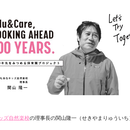
ッズ自然楽校
の理事長の関山隆一（せきやまりゅういち