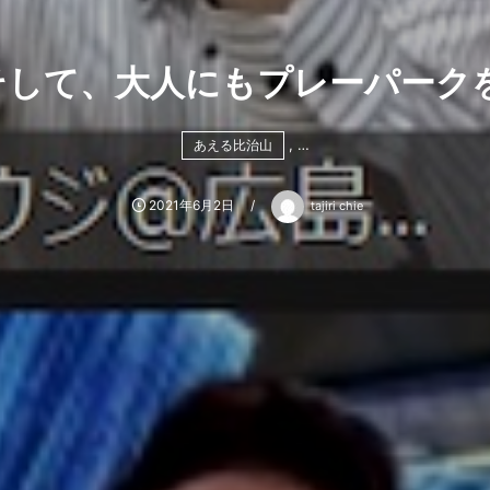
して、大人にもプレーパークを。
, …
あえる比治山
2021年6月2日
tajiri chie