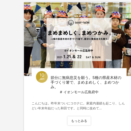
10
節分に無病息災を願う。5種の県産木材の
Jan
手づくり箸で、まめまめしく、まめつか
み。
イオンモール広島府中
こんにちは。昨年末ついにコロナに。家庭内連鎖も起こり、しん
どい年末年始だった和田です。と同時に改めて...
もっとみる