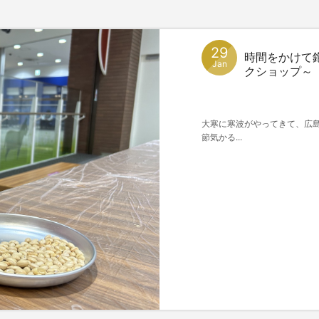
29
時間をかけて
Jan
クショップ～
大寒に寒波がやってきて、広島
節気かる...