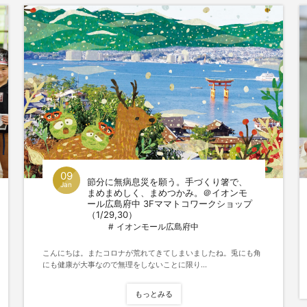
09
節分に無病息災を願う。手づくり箸で、
Jan
まめまめしく、まめつかみ。＠イオンモ
ール広島府中 3Fママトコワークショップ
（1/29,30）
イオンモール広島府中
こんにちは。またコロナが荒れてきてしまいましたね。兎にも角
にも健康が大事なので無理をしないことに限り...
もっとみる