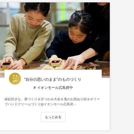
27
“自分の思いのまま”のものづくり
Jan
イオンモール広島府中
縁起担ぎな、箸づくり＆豆つかみ大会＆鬼のお面ぬり絵＆オリー
ブハンドクリームづくり@イオンモール広島府...
もっとみる