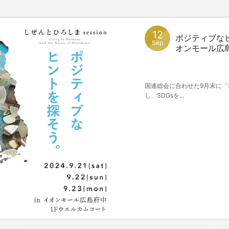
12
ポジティブなヒ
Sep
オンモール広島府
国連総会に合わせた9月末に「
し、SDGsを...