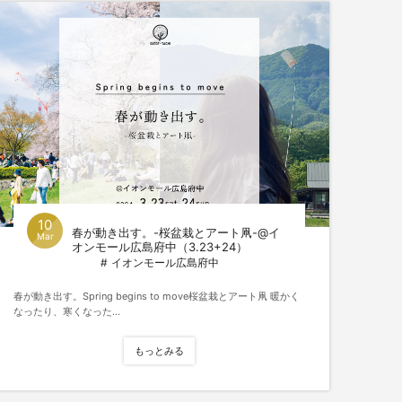
10
春が動き出す。-桜盆栽とアート凧-@イ
Mar
オンモール広島府中（3.23+24）
イオンモール広島府中
春が動き出す。Spring begins to move桜盆栽とアート凧 暖かく
なったり、寒くなった...
もっとみる