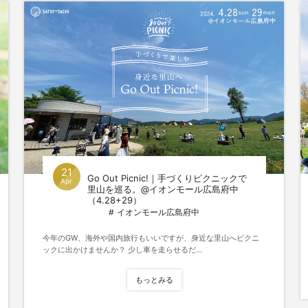
21
Go Out Picnic!｜手づくりピクニックで
Apr
里山を巡る。@イオンモール広島府中
（4.28+29）
イオンモール広島府中
今年のGW、海外や国内旅行もいいですが、身近な里山へピクニ
ックに出かけませんか？ 少し車を走らせるだ...
もっとみる