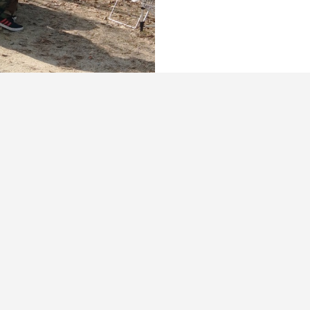
...
...
1
4
5
7
8
16
6