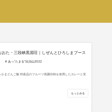
おおた・三段峡黒淵荘｜しぜんとひろしまブース
あっ“たまる”比治山2022
th かまどんご飯 特産品のフルーツ祇園坊柿を使用したカレーと安
もっとみる