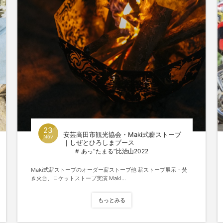
23
安芸高田市観光協会・Maki式薪ストーブ
Nov
｜しぜとひろしまブース
あっ“たまる”比治山2022
Maki式薪ストーブのオーダー薪ストーブ他 薪ストーブ展示・焚
き火台、ロケットストーブ実演 Maki...
もっとみる