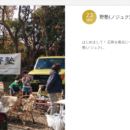
23
野塾(ノジュク
Nov
はじめまして！ 広島を拠点
塾(ノジュク)...