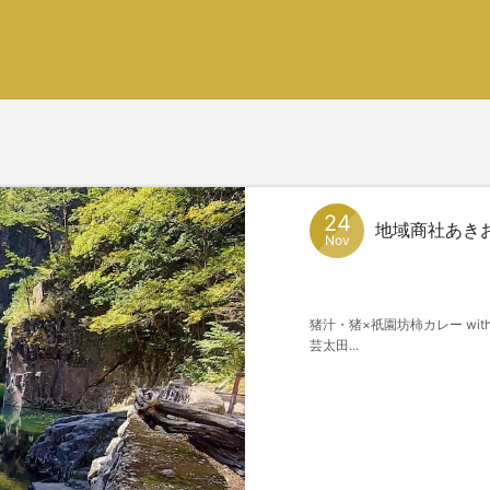
24
地域商社あき
Nov
猪汁・猪×祇園坊柿カレー wi
芸太田...